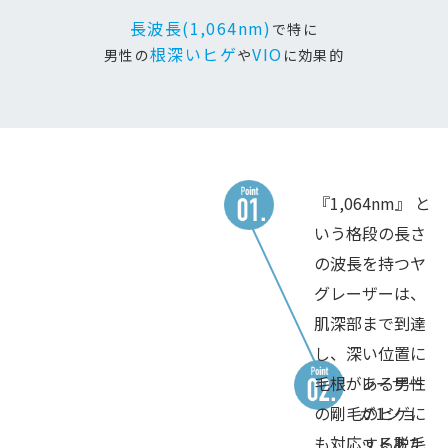
長波長(1,064nm)
で特に
根深いヒゲ
VIO
男性の
や
に効果的
『1,064nm』 と
いう格段の長さ
の波長を持つヤ
グレーザーは、
肌深部まで到達
し、深い位置に
毛根がある男性
レーザー
の剛毛のヒゲに
が1ショ
も対応する脱毛
ットあた