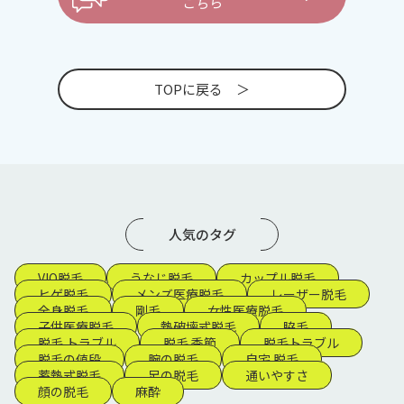
こちら
TOPに戻る
人気のタグ
VIO脱毛
うなじ脱毛
カップル脱毛
ヒゲ脱毛
メンズ医療脱毛
レーザー脱毛
全身脱毛
剛毛
女性医療脱毛
子供医療脱毛
熱破壊式脱毛
脇毛
脱毛 トラブル
脱毛 季節
脱毛トラブル
脱毛の値段
腕の脱毛
自宅 脱毛
蓄熱式脱毛
足の脱毛
通いやすさ
顔の脱毛
麻酔