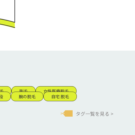
毛
剛毛
女性医療脱毛
段
腕の脱毛
自宅 脱毛
タグ一覧を見る >