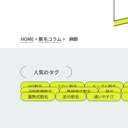
HOME
>
脱毛コラム
>
麻酔
人気のタグ
VIO脱毛
うなじ脱毛
カップル脱毛
子供医療脱毛
熱破壊式脱毛
脇毛
蓄熱式脱毛
足の脱毛
通いやすさ