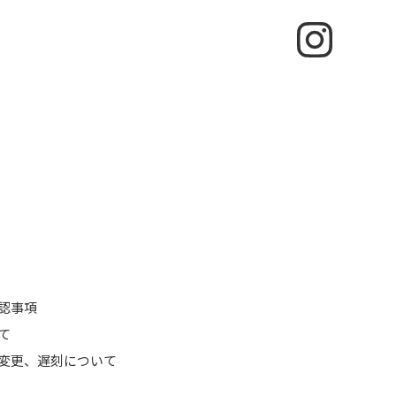
認事項
て
変更、遅刻について